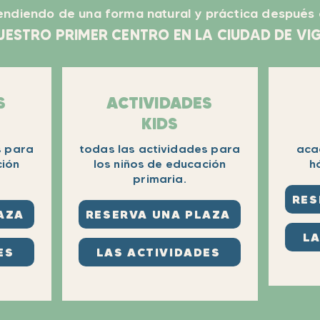
endiendo de una forma natural y práctica después 
UESTRO PRIMER CENTRO EN LA CIUDAD DE VI
S
ACTIVIDADES
KIDS
s para
todas las actividades para
aca
ción
los niños de educación
h
primaria.
RES
AZA
RESERVA UNA PLAZA
LA
ES
LAS ACTIVIDADES