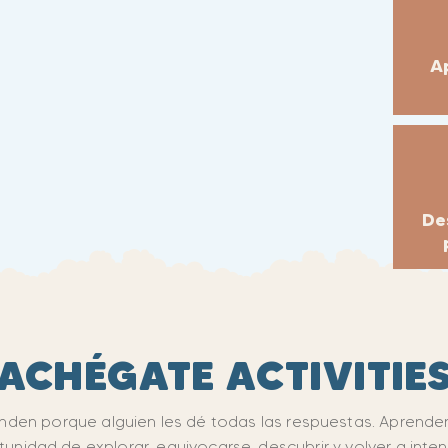
A
De
ACHÉGATE ACTIVITIE
nden porque alguien les dé todas las respuestas. Aprende
unidad de explorar, equivocarse, descubrir y volver a inten