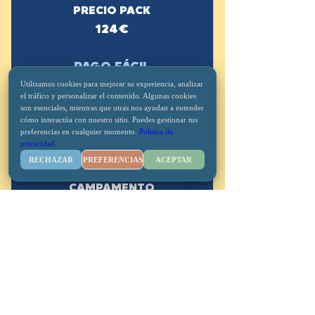
PRECIO PACK
124€​
PAGO FÁCIL
desde 27€/MES en 3
Utilizamos cookies para mejorar su experiencia, analizar
el tráfico y personalizar el contenido. Algunas cookies
cuotas
son esenciales, mientras que otras nos ayudan a entender
cómo interactúa con nuestro sitio. Puedes gestionar tus
preferencias en cualquier momento.
Politica de
privacidad
2 SEMANAS
RECHAZAR
PREFERENCIAS
ACEPTAR
CAMPAMENTO
146€
SERVICIO MADRUGA - opcional
34€
SERVICIO TUPPER - opcional
34€